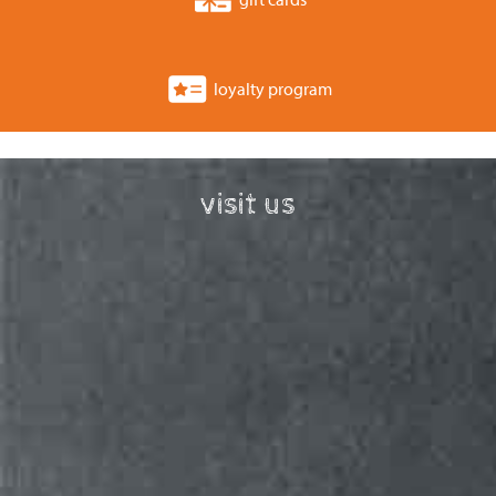
v
i
loyalty program
g
a
t
visit us
i
o
n