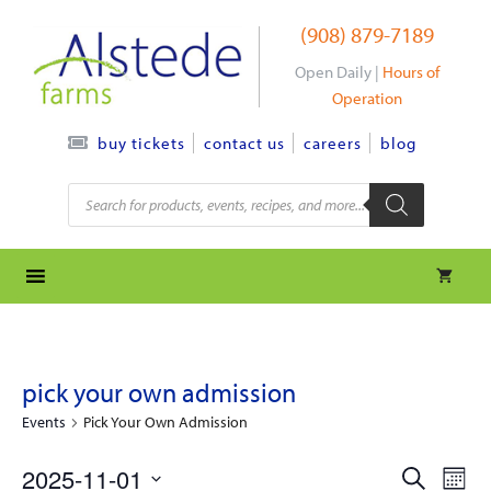
Skip
(908) 879-7189
to
content
Open Daily |
Hours of
Operation
contact us
careers
blog
buy tickets
Products
search
pick your own admission
Events
Pick Your Own Admission
e
e
2025-11-01
S
M